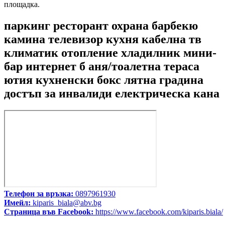
площадка.
паркинг ресторант охрана барбекю
камина телевизор кухня кабелна тв
климатик отопление хладилник мини-
бар интернет б аня/тоалетна тераса
ютия кухненски бокс лятна градина
достъп за инвалиди електрическа кана
Телефон за връзка:
0897961930
Имейл:
kiparis_biala@abv.bg
Страница във Facebook:
https://www.facebook.com/kiparis.biala/