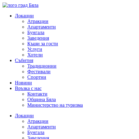
Skip
to
Локации
content
Атракции
Апартаменти
Бунгала
Заведения
Къщи за гости
Услуги
Хотели
Събития
Традиционни
Фестивали
Спортни
Новини
Връзка с нас
Контакти
Община Бяла
Министерство на туризма
Локации
Атракции
Апартаменти
Бунгала
Заведения