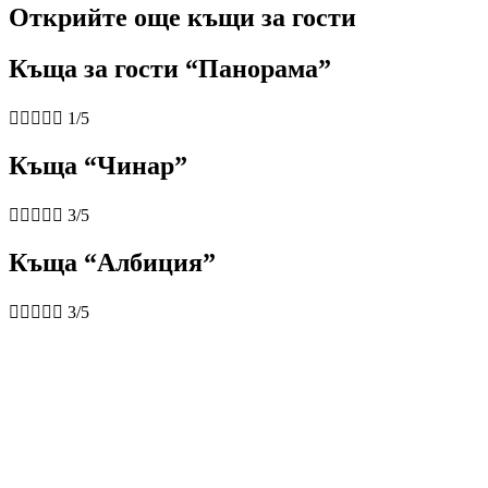
Открийте още къщи за гости
Къща за гости “Панорама”





1/5
Къща “Чинар”





3/5
Къща “Албиция”





3/5