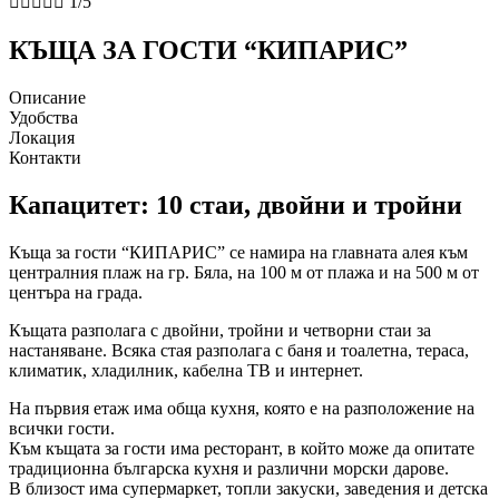





1/5
КЪЩА ЗА ГОСТИ “КИПАРИС”
Описание
Удобства
Локация
Контакти
Капацитет:
10 стаи, двойни и тройни
Къща за гости “КИПАРИС” се намира на главната алея към
централния плаж на гр. Бяла, на 100 м от плажа и на 500 м от
центъра на града.
Къщата разполага с двойни, тройни и четворни стаи за
настаняване. Всяка стая разполага с баня и тоалетна, тераса,
климатик, хладилник, кабелна ТВ и интернет.
На първия етаж има обща кухня, която е на разположение на
всички гости.
Към къщата за гости има ресторант, в който може да опитате
традиционна българска кухня и различни морски дарове.
В близост има супермаркет, топли закуски, заведения и детска