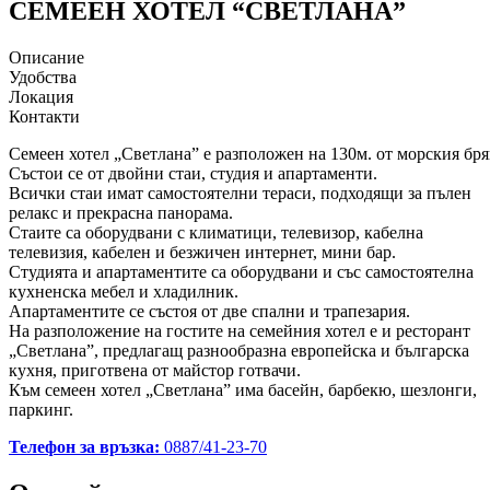
СЕМЕЕН ХОТЕЛ “СВЕТЛАНА”
Описание
Удобства
Локация
Контакти
Семеен хотел „Светлана” е разположен на 130м. от морския бря
Състои се от двойни стаи, студия и апартаменти.
Всички стаи имат самостоятелни тераси, подходящи за пълен
релакс и прекрасна панорама.
Стаите са оборудвани с климатици, телевизор, кабелна
телевизия, кабелен и безжичен интернет, мини бар.
Студията и апартаментите са оборудвани и със самостоятелна
кухненска мебел и хладилник.
Апартаментите се състоя от две спални и трапезария.
На разположение на гостите на семейния хотел е и ресторант
„Светлана”, предлагащ разнообразна европейска и българска
кухня, приготвена от майстор готвачи.
Към семеен хотел „Светлана” има басейн, барбекю, шезлонги,
паркинг.
Телефон за връзка:
0887/41-23-70