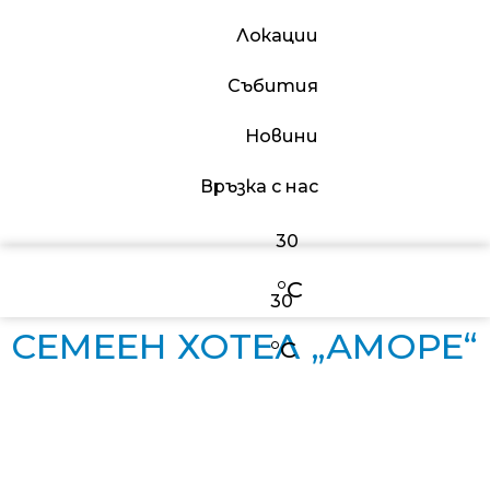
Локации
Събития
Новини
Връзка с нас
30
°C
30
СЕМЕЕН ХОТЕЛ „АМОРЕ“
°C