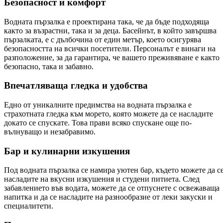
Безопасност и комфорт
Водната пързалка е проектирана така, че да бъде подходяща
както за възрастни, така и за деца. Басейнът, в който завършва
пързалката, е с дълбочина от един метър, което осигурява
безопасността на всички посетители. Персоналът е винаги на
разположение, за да гарантира, че вашето преживяване е както
безопасно, така и забавно.
Впечатляваща гледка и удобства
Едно от уникалните предимства на водната пързалка е
страхотната гледка към морето, която можете да се насладите
докато се спускате. Това прави всяко спускане още по-
вълнуващо и незабравимо.
Бар и кулинарни изкушения
Под водната пързалка се намира уютен бар, където можете да с
насладите на вкусни изкушения и студени питиета. След
забавлението във водата, можете да се отпуснете с освежаваща
напитка и да се насладите на разнообразие от леки закуски и
специалитети.