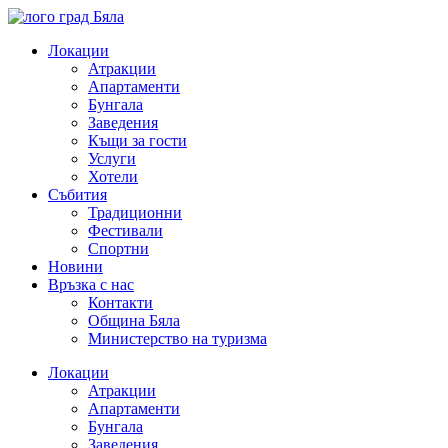
Skip
to
Локации
content
Атракции
Апартаменти
Бунгала
Заведения
Къщи за гости
Услуги
Хотели
Събития
Традиционни
Фестивали
Спортни
Новини
Връзка с нас
Контакти
Община Бяла
Министерство на туризма
Локации
Атракции
Апартаменти
Бунгала
Заведения