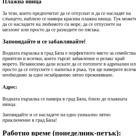
Плажна ивица
За тези, които предпочитат да се отпуснат и да се насладят на
слънцето, наблизо се намира красива плажна ивица. Тук может
да се насладите на любимото си море, да се отпуснете на
шезлонг или просто да се разходите по пясъка.
Заповядайте и се забавлявайте!
Водната пързалка в град Бяла е перфектното място за семейства
приятели и всички, които търсят забавление и релакс край
морето. Независимо дали искате да се потопите в адреналин ил
просто да се отпуснете с напитка в ръка, тук ще намерите всич
необходимо за едно незабравимо лятно преживяване.
Адрес:
Водната пързалка се намира в град Бяла, близо до плажната
ивица.
Заповядайте и се насладете на едно уникално лятно
приключение в град Бяла!
Работно време (понеделник-петък):