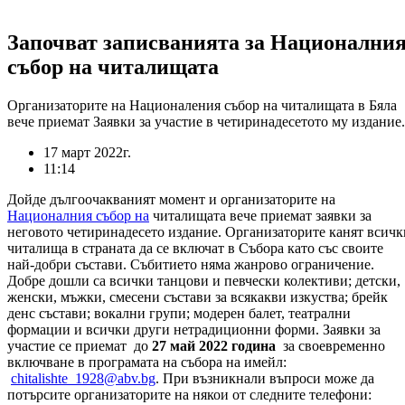
Започват записванията за Национални
събор на читалищата
Организаторите на Националения събор на читалищата в Бяла
вече приемат Заявки за участие в четиринадесетото му издание.
17 март 2022г.
11:14
Дойде дългоочакваният момент и организаторите на
Националния събор на
читалищата вече приемат заявки за
неговото четиринадесето издание. Организаторите канят всичк
читалища в страната да се включат в Събора като със своите
най-добри състави. Събитието няма жанрово ограничение.
Добре дошли са всички танцови и певчески колективи; детски,
женски, мъжки, смесени състави за всякакви изкуства; брейк
денс състави; вокални групи; модерен балет, театрални
формации и всички други нетрадиционни форми. Заявки за
участие се приемат до
27 май 2022 година
за своевременно
включване в програмата на събора на имейл:
chitalishte_1928@abv.bg
. При възникнали въпроси може да
потърсите организаторите на някои от следните телефони: