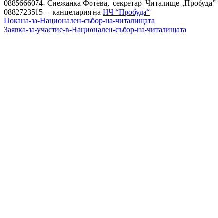
0885666074- Снежанка Фотева, секретар Читалище „Пробуда”
0882723515 – канцелария на
НЧ “Пробуда“
Покана-за-Национален-събор-на-читалищата
Заявка-за-участие-в-Национален-събор-на-читалищата