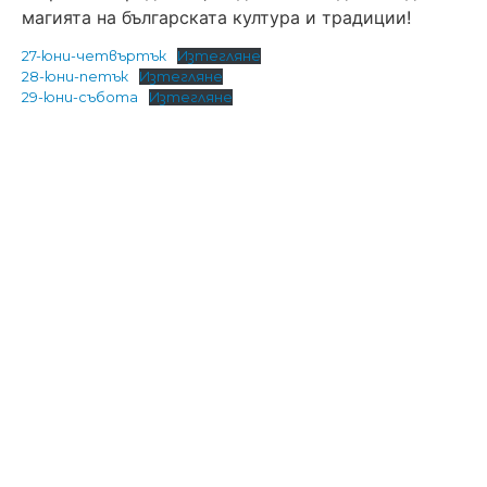
магията на българската култура и традиции!
27-юни-четвъртък
Изтегляне
28-юни-петък
Изтегляне
29-юни-събота
Изтегляне