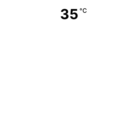
35
°C