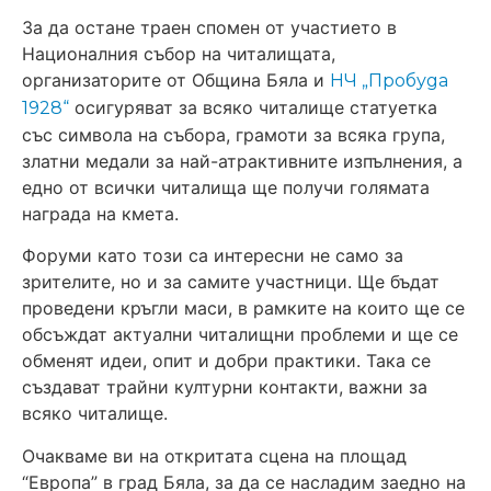
За да остане траен спомен от участието в
Националния събор на читалищата,
организаторите от Община Бяла и
НЧ „Пробуда
осигуряват за всяко читалище статуетка
1928“
със символа на събора, грамоти за всяка група,
златни медали за най-атрактивните изпълнения, а
едно от всички читалища ще получи голямата
награда на кмета.
Форуми като този са интересни не само за
зрителите, но и за самите участници. Ще бъдат
проведени кръгли маси, в рамките на които ще се
обсъждат актуални читалищни проблеми и ще се
обменят идеи, опит и добри практики. Така се
създават трайни културни контакти, важни за
всяко читалище.
Очакваме ви на откритата сцена на площад
“Европа” в град Бяла, за да се насладим заедно на