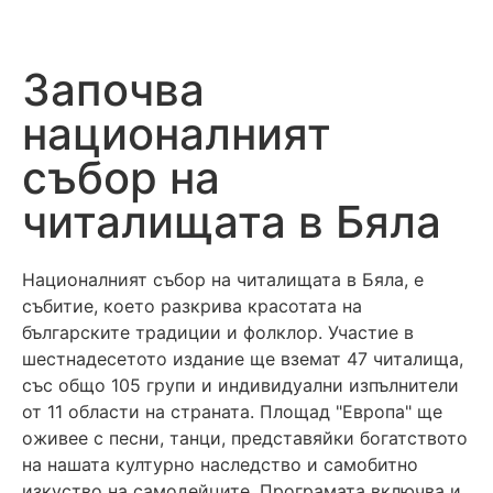
Започва
националният
събор на
читалищата в Бяла
Националният събор на читалищата в Бяла, е
събитие, което разкрива красотата на
българските традиции и фолклор. Участие в
шестнадесетото издание ще вземат 47 читалища,
със общо 105 групи и индивидуални изпълнители
от 11 области на страната. Площад "Европа" ще
оживее с песни, танци, представяйки богатството
на нашата културно наследство и самобитно
изкуство на самодейците. Програмата включва и