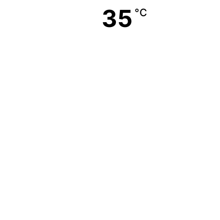
35
°C