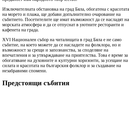
Изключителната обстановка на град Бяла, обогатена с красотат
на морето и плажа, ще добави допълнително очарование на
събитието. Посетителите ще имат възможност да се насладят на
морската атмосфера и да се отпуснат в уютните ресторанти и
кафенета на града.
XVI Национален събор на читалищата в град Бяла е не само
събитие, на което можете да се насладите на фолклора, но и
възможност за срещи и запознанства, за споделяне на
впечатления и за утвърждаване на приятелства. Това е време за
обогатяване на духовните и културни хоризонти, за усещане на
силата и красотата на българския фолклор и за създаване на
незабравими спомени.
Предстоящи събития