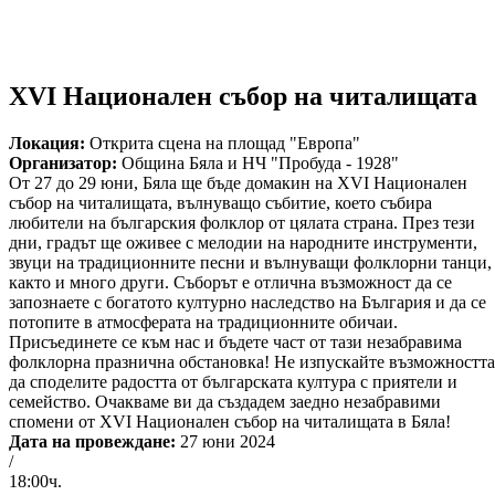
XVI Национален събор на читалищата
Локация:
Открита сцена на площад "Европа"
Организатор:
Община Бяла и НЧ "Пробуда - 1928"
От 27 до 29 юни, Бяла ще бъде домакин на XVI Национален
събор на читалищата, вълнуващо събитие, което събира
любители на българския фолклор от цялата страна. През тези
дни, градът ще оживее с мелодии на народните инструменти,
звуци на традиционните песни и вълнуващи фолклорни танци,
както и много други. Съборът е отлична възможност да се
запознаете с богатото културно наследство на България и да се
потопите в атмосферата на традиционните обичаи.
Присъединете се към нас и бъдете част от тази незабравима
фолклорна празнична обстановка! Не изпускайте възможността
да споделите радостта от българската култура с приятели и
семейство. Очакваме ви да създадем заедно незабравими
спомени от XVI Национален събор на читалищата в Бяла!
Дата на провеждане:
27 юни 2024
/
18:00ч.