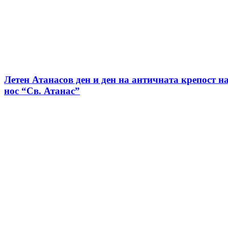
Летен Атанасов ден и ден на античната крепост н
нос “Св. Атанас”