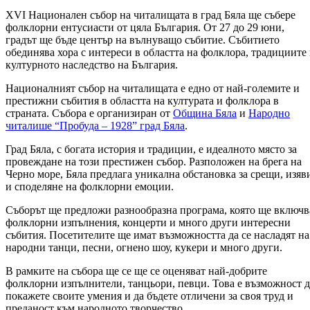
XVI Национален събор на читалищата в град Бяла ще събере
фолклорни ентусиасти от цяла България. От 27 до 29 юни,
градът ще бъде център на вълнуващо събитие. Събитието
обединява хора с интереси в областта на фолклора, традициите
културното наследство на България.
Националният събор на читалищата е едно от най-големите и
престижни събития в областта на културата и фолклора в
страната. Събора е организиран от
Община Бяла
и
Народно
читалише “Пробуда – 1928” град Бяла
.
Град Бяла, с богата история и традиции, е идеалното място за
провеждане на този престижен събор. Разположен на брега на
Черно море, Бяла предлага уникална обстановка за срещи, изяв
и споделяне на фолклорни емоции.
Съборът ще предложи разнообразна програма, която ще включв
фолклорни изпълнения, концерти и много други интересни
събития. Посетителите ще имат възможността да се насладят на
народни танци, песни, огнено шоу, кукери и много други.
В рамките на събора ще се ще се оценяват най-добрите
фолклорни изпълнители, танцьори, певци. Това е възможност д
покажете своите умения и да бъдете отличени за своя труд и
преданост към народното творчество.