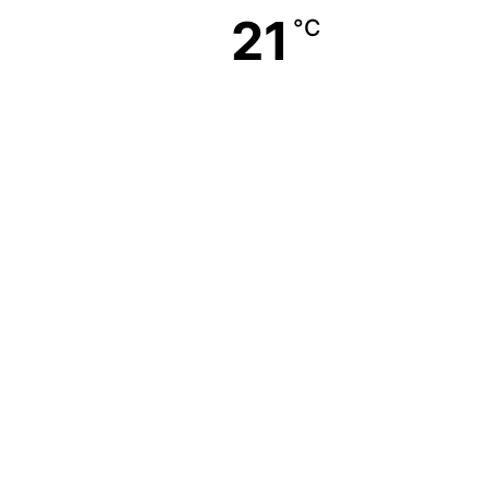
21
°C