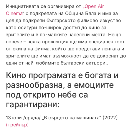
Инициативата се организира от
„Open Air
Cinema
“ с подкрепата на Община Бяла и има за
цел да подкрепи българското филмово изкуство
като осигури по-широк достъп до кино за
зрителите и в по-малките населени места. Нещо
повече – всяка прожекция ще има специален гост
от екипа на филма, който ще представи лентата и
зрителите ще имат възможност да се докоснат до
едни от най-любимите български актьори..
Кино програмата е богата и
разнообразна, а емоциите
под открито небе са
гарантирани:
13 юли /сряда/ „В сърцето на машината“ (2022)
(трейлър)