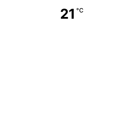
21
°C