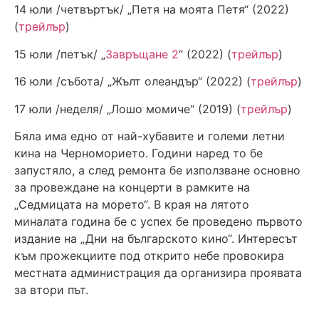
14 юли /четвъртък/ „Петя на моята Петя“ (2022)
(
трейлър
)
15 юли /петък/ „
Завръщане 2
“ (2022) (
трейлър
)
16 юли /събота/ „Жълт олеандър“ (2022) (
трейлър
)
17 юли /неделя/ „Лошо момиче“ (2019) (
трейлър
)
Бяла има едно от най-хубавите и големи летни
кина на Черноморието. Години наред то бе
запустяло, а след ремонта бе използване основно
за провеждане на концерти в рамките на
„Седмицата на морето“. В края на лятото
миналата година бе с успех бе проведено първото
издание на „Дни на българското кино“. Интересът
към прожекциите под открито небе провокира
местната администрация да организира проявата
за втори път.