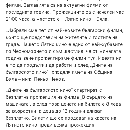
филми. Заглавията са на актуални филми от
последната година. Прожекциите са с начален час
21:00 часа, а мястото е – Лятно кино – Бяла.
„Избрали сме пет от най-новите български филми,
които ще представим на жителите и гостите на
града. Нашето Лятно кино е едно от най-хубавите
по Черноморието и съм щастлив, че от миналата
година вече прожектираме филми тук. Идеята ни
е то да продължи да работи и след „Дните на
българското кино““ споделя кмета на Община
Бяла – инж. Пеньо Ненов.
„Дните на българското кино“ стартират с
безплатна прожекция на филма „В сърцето на
машината“, а след това цената на билета е 8 лева
за възрастни, а деца до 12 години влизат
безплатно. Билети ще се продават на касата на
Лятното кино преди всяка прожекция.