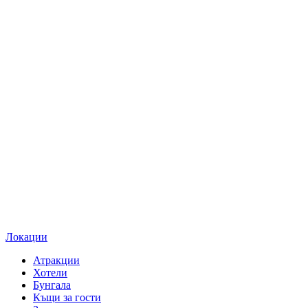
Локации
Атракции
Хотели
Бунгала
Къщи за гости