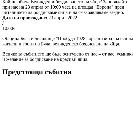
Кой не обича Великден и боядисването на яйца? Заповядайте
при нас на 23 април от 10:00 часа на площад "Европа" пред
читалището да боядисваме яйца и да се забавляваме заедно.
Дата на провеждане:
23 април 2022
/
10:00ч.
Община Бяла и читалище “Пробуда 1928” организират за всичк
жители и гости на Бяла, великденско боядисване на яйца.
Всичко за събитието ще бъде осигурено от нас – от вас, усмивк
и желание за боядисване на красиви яйца.
Предстоящи събития