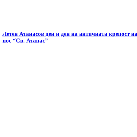
Летен Атанасов ден и ден на античната крепост н
нос “Св. Атанас”