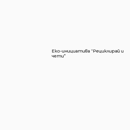
Еко-инициатива “Рециклирай и
чети”