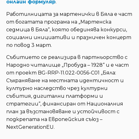
онлайн формуляр
.
Работилницата за мартенички в Бяла е част
от богатата програма на „Мартенска
седмица в Бяла“, която обединява конкурси,
социални инициативи и празничен концерт
по повод 3 март.
Събитието се реализира в партньорство с
Народно читалище „Пробуда – 1928“ и е част
от проект BG-RRP-11.022-0056-C01 „Бяла:
Съхраняване на местната идентичност и
културно наследство чрез културни
събития, дигитални платформи и
стратегии“, финансиран от Националния
план за възстановяване и устойчивост с
подкрепата на Европейския съюз –
NextGenerationEU.