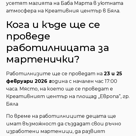
усетят магията на Баба Марта в уютната
атмосфера на Креативния център в Бяла.
Кога и къде ще се
проведе
работилницата за
мартенички?
Работилнизите ще се проведат на
23 и 25
февруари 2026 г
одина с начален час 17:00
часа. Място, на което ще се проведат е
Креативният център на площад „Европа“, гр.
Бяла
По време на работилниците децата ще
имат възможност да създадат свои ръчно
изработени мартеници, да развият