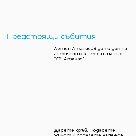
Предстоящи събития
Летен Атанасов ден и ден на
античната крепост на нос
“Св. Атанас”
Дарете кръв. Подарете
живот. Споделете надежда.