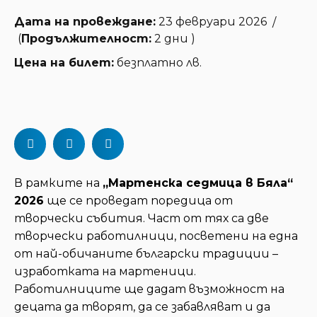
Дата на провеждане:
23 февруари 2026
/
(
Продължителност:
2 дни )
Цена на билет:
безплатно лв.
В рамките на
„Мартенска седмица в Бяла“
2026
ще се проведат поредица от
творчески събития. Част от тях са две
творчески работилници, посветени на една
от най-обичаните български традиции –
изработката на мартеници.
Работилниците ще дадат възможност на
децата да творят, да се забавляват и да