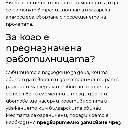
въображението и фината си моторика и да
се потопят в традиционната българска
атмосфера, свързана с посрещането на
пролетта.
За кого е
предназначена
работилницата?
Събитието е подходящо за деца, които
обичат да творят и да експериментират с
различни материали. Работата с прежда,
естествени елементи и традиционни
цветове ще насърчи креативността и
уважението към българските обичаи.
Местата са ограничени, поради което е
необходимо
предварително записване чрез