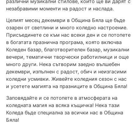
различни музикални стилове, които ще ви дарят с
незабравими моменти на радост и наслада.
Целият месец декември в Община Бяла ще бъде
озарен от светлини и много коледно настроение.
Присъединете се към нас всеки ден и се потопете
в богатата празнична програма, която включва
Коледен базар, благотворителен базар, музикални
вечери, тематични творчески работилници и още
много други. Нека сътворим заедно вълшебен
декември, изпълнен с радост, обич и неизгасими
коледни усмивки. Живейте коледния сезон с нас
и усетете магията на празниците в Община Бяла!
Заповядайте и се потопете в атмосферата на
коледната магия на всяка къщичка! Нека тази
Коледа бъде специална за всички нас в Община
Бяла!