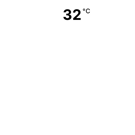
32
°C