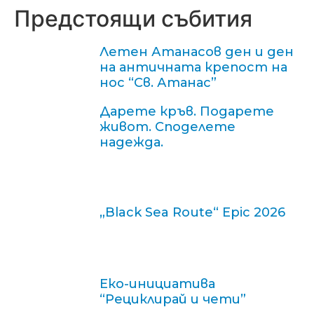
Предстоящи събития
Летен Атанасов ден и ден
на античната крепост на
нос “Св. Атанас”
Дарете кръв. Подарете
живот. Споделете
надежда.
„Black Sea Route“ Epic 2026
Еко-инициатива
“Рециклирай и чети”