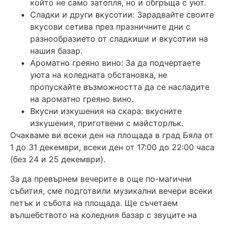
който не само затопля, но и обгръща с уют.
Сладки и други вкусотии: Зарадвайте своите
вкусови сетива през празничните дни с
разнообразието от сладкиши и вкусотии на
нашия базар.
Ароматно греяно вино: За да подчертаете
уюта на коледната обстановка, не
пропускайте възможността да се насладите
на ароматно греяно вино.
Вкусни изкушения на скара: вкусните
изкушения, приготвени с майсторлък.
Очакваме ви всеки ден на площада в град Бяла от
1 до 31 декември, всеки ден от 17:00 до 22:00 часа
(без 24 и 25 декември).
За да превърнем вечерите в още по-магични
събития, сме подготвили музикални вечери всеки
петък и събота на площада. Ще съчетаем
вълшебството на коледния базар с звуците на