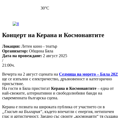
30
°C
Концерт на Керана и Космонавтите
Локация:
Летен кино - театър
Организатор:
Община Бяла
Дата на провеждане:
2 август 2025
/
21:00ч.
Вечерта на 2 август сцената на
Седмица на морето – Бяла 202
ще се изпълни с електричество, дръзновеност и категорично
присъствие.
На гости в Бяла пристигат
Керана и Космонавтите
– една от
най-свежите, алтернативни и свободолюбиви банди на
съвременната българска сцена.
Керана е позната на широката публика от участието си в
„Гласът на България“
, където впечатли с енергия, нетипичен
глас и артистичност. Заедно със своите „космонавти“ тя създава