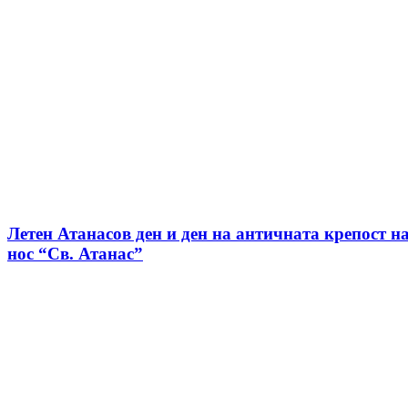
Летен Атанасов ден и ден на античната крепост н
нос “Св. Атанас”