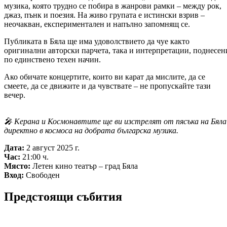
музика, която трудно се побира в жанрови рамки – между рок,
джаз, пънк и поезия. На живо групата е истински взрив –
неочакван, експериментален и напълно запомнящ се.
Публиката в Бяла ще има удоволствието да чуе както
оригинални авторски парчета, така и интерпретации, поднесен
по единствено техен начин.
Ако обичате концертите, които ви карат да мислите, да се
смеете, да се движите и да чувствате – не пропускайте тази
вечер.
🎤 Керана и Космонавтите ще ви изстрелят от пясъка на Бяла
директно в космоса на добрата българска музика.
Дата:
2 август 2025 г.
Час:
21:00 ч.
Място:
Летен кино театър – град Бяла
Вход:
Свободен
Предстоящи събития