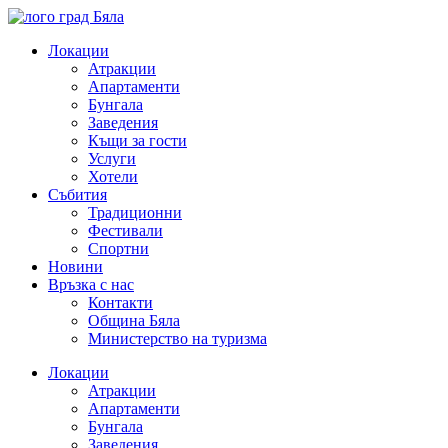
Skip
to
Локации
content
Атракции
Апартаменти
Бунгала
Заведения
Къщи за гости
Услуги
Хотели
Събития
Традиционни
Фестивали
Спортни
Новини
Връзка с нас
Контакти
Община Бяла
Министерство на туризма
Локации
Атракции
Апартаменти
Бунгала
Заведения