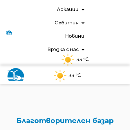
Локации
Събития
Новини
Връзка с нас
°C
33
°C
33
Благотворителен базар