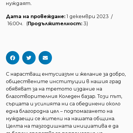
нуждаят.
Дата на провеждане:
1 декември 2023
/
16:00ч.
(
Продължителност:
3)
С нарастващ ентусиазъм и желание за добро,
обществените институции в нашия град
обявяват за на третото издание на
благотворителния Коледен базар. Този път,
сърцата и усилията ни са обединени около
една благородна цел – подпомагането на
нуждаещи се жители на нашата община.
Целта на тазгодишната инициатива е да