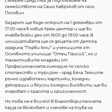
съберем средства за подпомагане на
семейството на Сашо Кавръков от село
Попович.
Базарът ще бъде открит на 1 декември от
17:00 часа в новия Креа център и ще ви
очаква всеки ден от 16:00 до 19:00 часа. В
инициативата ще се децата от Детска
градина “Първи юни” и учениците от
Основното училище “Отец Паисий”, но и
талантливите младежи от
Професионалната гимназия по селско
стопанство и туризъм – град Бяла. Техните
ръчно изработени картички, коледни
декорации и вкусни коледни бисквити ще ви
очароват с красота и оригиналност.
Но това не е всичко! В благотворителната
кауза се включват и членове на Клуба на