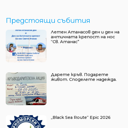
Предстоящи събития
Летен Атанасов ден и ден на
античната крепост на нос
“Св. Атанас”
Дарете кръв. Подарете
живот. Споделете надежда.
„Black Sea Route“ Epic 2026