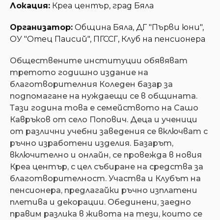
Локация:
Креа център, град Бяла
Организатор:
Община Бяла, ДГ "Първи юни",
ОУ "Отец Паисий", ПГССГ, Клуб на пенсионера
Обществените институции обявяват
третото годишно издание на
благотворителния Коледен базар за
подпомагане на нуждаещи се в общината.
Тази година това е семейството на Сашо
Кавръков от село Попович. Деца и ученици
от различни учебни заведения се включват с
ръчно изработени изделия. Базарът,
включително и онлайн, се провежда в новия
Креа център, с цел събиране на средства за
благотворителност. Участва и Клубът на
пенсионера, предлагайки ръчно изплатени
плетива и декорации. Обединени, заедно
правим разлика в живота на тези, които се