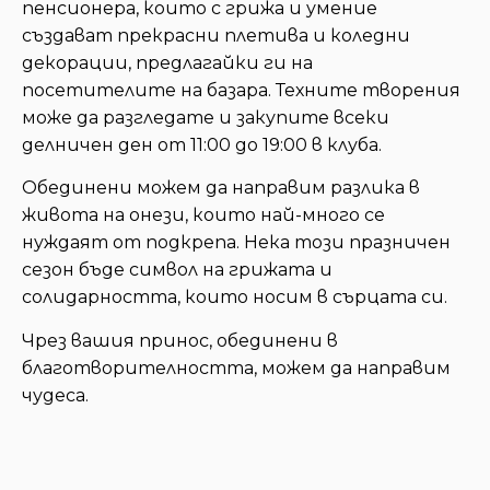
пенсионера, които с грижа и умение
създават прекрасни плетива и коледни
декорации, предлагайки ги на
посетителите на базара. Техните творения
може да разгледате и закупите всеки
делничен ден от 11:00 до 19:00 в клуба.
Обединени можем да направим разлика в
живота на онези, които най-много се
нуждаят от подкрепа. Нека този празничен
сезон бъде символ на грижата и
солидарността, които носим в сърцата си.
Чрез вашия принос, обединени в
благотворителността, можем да направим
чудеса.