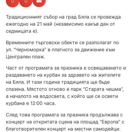
Традиционният събор на град Бяла се провежда
ежегодно на 21 май (независимо какъв ден от
седмицата е).
Временните търговски обекти се разполагат по
ул. “Черноморка” в платното за движение към
Централен плаж.
Част от програмата за празника е освещаването и
раздаването на курбан за здравето на жителите
на Бяла. И тази година традицията ще бъде
спазена. Мястото отново е парк “Старата чешма”,
а началото на водосвета, с който ще се освети
курбана е 12:00 часа.
След това програмата за празника продължава с
концерт на откритата сцена на площад “Европа” с
благотворителен концерт на местни самодейци.