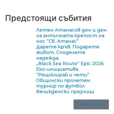
Предстоящи събития
Летен Атанасов ден и ден
на античната крепост на
нос “Св. Атанас”
Дарете кръв. Подарете
живот. Споделете
надежда.
„Black Sea Route“ Epic 2026
Еко-инициатива
“Рециклирай и чети”
Общински пролетен
турнир по футбол
Великденски празници
Виж всички