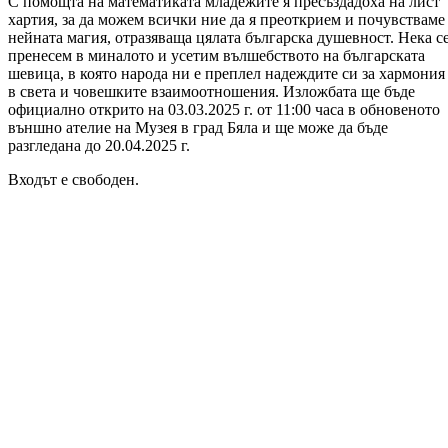
С помощта на математиката младежите я пресъздадоха на лист
хартия, за да можем всички ние да я преоткрием и почувстваме
нейната магия, отразяваща цялата българска душевност. Нека с
пренесем в миналото и усетим вълшебството на българската
шевица, в която народа ни е преплел надеждите си за хармония
в света и човешките взаимоотношения. Изложбата ще бъде
официално открито на 03.03.2025 г. от 11:00 часа в обновеното
външно ателие на Музея в град Бяла и ще може да бъде
разгледана до 20.04.2025 г.
Входът е свободен.