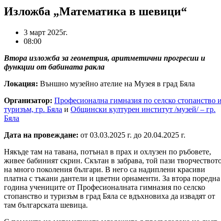
Изложба „Математика в шевици“
3 март 2025г.
08:00
Втора изложба за геометрия, аритметични прогресии и
функции от бабината ракла
Локация:
Външно музейно ателие на Музея в град Бяла
Организатор:
Професионална гимназия по селско стопанство 
туризъм, гр. Бяла
и
Общински културен институт /музей/ – гр.
Бяла
Дата на провеждане:
от 03.03.2025 г. до 20.04.2025 г.
Някъде там на тавана, потънал в прах и охлузен по ръбовете,
живее бабиният скрин. Скътан в забрава, той пази творчествот
на много поколения българи. В него са надиплени красиви
платна с тъкани дантели и цветни орнаменти. За втора поредна
година учениците от Професионалната гимназия по селско
стопанство и туризъм в град Бяла се вдъхновиха да извадят от
там българската шевица.