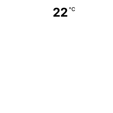
22
°C