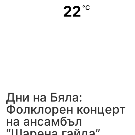
22
°C
Дни на Бяла:
Фолклорен концерт
на ансамбъл
“Шарена гайда”