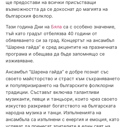
ще предостави на всички присъстващи
възможността да се докоснат до магията на
българския фолклор.
Тази година Дни на
Бяла
са с особено значение,
тъй като градът отбелязва 40 години от
обявяването си за град. Концертът на ансамбъл
“Шарена гайда” е сред акцентите на празничната
програма и обещава да бъде запомнящо се
изживяване.
Ансамбъл “Шарена гайда” е добре познат със
своето майсторство и страст към съхраняването
и популяризирането на българските фолклорни
традиции. Съставът включва талантливи
музиканти, певци и танцьори, които чрез своето
изкуство разкриват богатството на българската
народна музика и танци. Изпълненията на
ансамбъла са изпълнени с енергия и емоция, като
успяват да пренесат зрителите в един свят на